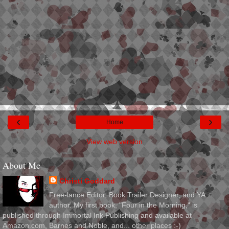
‹
›
Home
View web version
About Me
Christi Goddard
Free-lance Editor, Book Trailer Designer, and YA
author. My first book, "Four in the Morning," is
published through Immortal Ink Publishing and available at
Amazon.com, Barnes and Noble, and... other places :-)