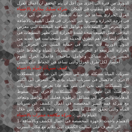
الدورى من فترة الى اخرى من اجل ان يتم التحقق ان اعمال العزل
تمت كما هو مطلوب فى المكان .
شركة تسليك مجاري بالاحساء
العزل الحرارى يساعد فى حماية الاسطح من التعرض الى ارتفاع
فى درجة الحرارة وتسربها عبر الجدران فى فصل الصيف بالاضافة
الى التعرض الى التصدعات وعوامل المناخية المختلفة التى تتعرض
الية فى فصل الصيف نتيجة لشدة الحرارة التى تظهر التشوهات فى
المبانى ايضا من اهم الطرق الحديثة التى استخدامت فى العديد من
الدول الاوربية لانه يساعد فى حماية المبنى من التعرض الى
الحرارة المرتفعه او التعرض الى التسربات للمياة والحفاظ على
المبنى من اى مشاكل وعوامل مناخية ، فاعمال العزل للفوم
اختصار لكل طرق العزل والتى تساعد فى الحفاظ على المبنى .
كشف تسربات المياه بالاحساء
تسربات المياه مشكلة تؤدى الى التعرض الى عدد من المشكلات
الاخرى ، فالاهمال فى تسربات المياه يؤدى الى التعرض الى الكثير
من المشكلات التى نحن فى غنى عنة فاذا تعرض الى التسربات
وتعرضت الى ظهور عدد من المشكلات الاخرى مثل سقوط
الدهانات والتعرض الى مشاكل الرطوبة فعليك ان تتواصل وتتعاقد
مع شركة قمم التميز المخصصه فى اعمال الكشف عن تسربات
المياه والتى تحقق افضل ما تتمنى ان ترى علية المكان من خلال
القيام بالاتى :-
شركة مكافحة حشرات بالاحساء
1- الاهتمام باحدث الاجهزة المخصصة فى اعمال الكشف وبالاضافة
الى التعرف على اساليب الكشف التى تتلائم مع مكان التسرب .