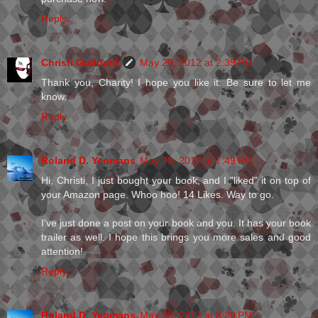
Reply
Christi Goddard
May 29, 2012 at 2:39 PM
Thank you, Charity! I hope you like it. Be sure to let me
know.
Reply
Roland D. Yeomans
May 29, 2012 at 7:49 PM
Hi, Christi, I just bought your book, and I "liked" it on top of
your Amazon page. Whoo hoo! 14 Likes. Way to go.
I've just done a post on your book and you. It has your book
trailer as well. I hope this brings you more sales and good
attention!
Reply
Roland D. Yeomans
May 29, 2012 at 8:20 PM