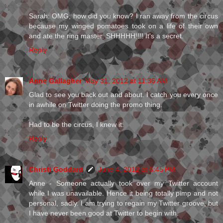
Sarah: OMG, how did you know? I ran away from the circus
because my winged pomatoes took on a life of their own
and ate the ring master. SHHHHH!!!! It's a secret.
Reply
Anne Gallagher
May 31, 2012 at 11:36 AM
Glad to see you back out and about. I catch you every once
in awhile on Twitter doing the promo thing.
Had to be the circus, I knew it.
Reply
Christi Goddard
June 4, 2012 at 6:45 PM
Anne - Someone actually took over my Twitter account
while I was unavailable. Hence it being totally pimp and not
personal, sadly. I am trying to regain my Twitter groove, but
I have never been good at Twitter to begin with.