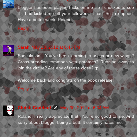
Blogger has been playing tricks on me, so I checked to see
if it had kicked me off your followers. It had. So I re-upped.
Have a better week, Roland
Reply
Sarah
May 29, 2012 at 8:43 PM
Speculation - You've been learning to use your new wings?
Cross-breeding tomatoes with potatoes? Running away to
join the circue? Are any of these close? :p
Welcome back and congrats on the book release!
Reply
Christi Goddard
May 30, 2012 at 6:34 AM
Roland: I really appreciate that! You're so good to me. And
sorry about Blogger being a butt. It certainly hates me.