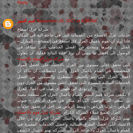
Reply
قمم التميز
September 20, 2017 at 8:56 AM
شركة عزل اسطح
خدمات عزل الاسطح من الخدمات التى فى حاجة الية فى المكان
فاذا اراد ان تقوم باعمال العزل لاى اسطح فى المصانع – المنازل –
الفلل ... وغيرها وتبحث عن افضل الخدمات التى تساعد فى
الوصول الى افضل ما تتمنى ان ترى علية النتائج فعليك ان تتعاون
مع
شركة عزل اسطح بالاحساء
التى تحقق اعلى مستوى من العزل بالاعتماد على افضل المواد
المخصصة فى القيام باعمال العزل والتى استطاعت ان تتاكد ان
اعمال العزل التى تتم بالخيش المقطرن والسيلتون من افضل
الخدمات المثالية المميزة التى تحقق اعلى مستوى من العزل دون
ان يؤدى الى ظهور اى عيب فى اعمال العزل .
لا تكتفى شركة قمم التميز بالقيام باعمال العزل فى منطقة معينة
بل تسعى الى الوصول الى اى مكان فى شرق الرياض – جنوب
الرياض – غرب الرياض – وسط الرياض من اجل ان تحقق خدمات
العزل لجميع عملاء الشركة الكرام .
شركة عزل فوم بالاحساء
تهتم شركة عزل اسطح بالقيام باعمال العزل الحرارى من خلال
الاعتماد على افضل الطرق المثالية وافضل الخدمات المميزة فى
القيام باعمال العزل بالاضافة الى ان الشركة تهتم باعمال الكشف