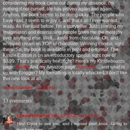
considering my book came out during my absence. I'm
nothing if not cursed, life has proven again and again.
Anyhoo, the book seems to be doing okay. The people who
have read it seem to enjoy it, and that's all I ever wanted,
really. As I've said before, I'm a storyteller. Just spinning my
imagination and entertaining people gives me the most joy
over anything else. Well... aside from chocolate. Oh, and
whipped cream on TOP of chocolate. Winning combo, right
there. So, my book is available in print and e-format. The
Kindle Edition is on an introductory special right now of
$0.99. That's practically free, right? Here's my Kindleboards
page:
Kindle
And my Amazon page:
Amazon
.....and what is
up with Blogger? My formatting is totally whacked. I don't like
this new look at all.
Christi Goddard
at
10:34 AM
13 comments:
Charity Bradford
May 29, 2012 at 12:38 PM
Hey! Good to see you, and I missed your book. Going to
purchase now.