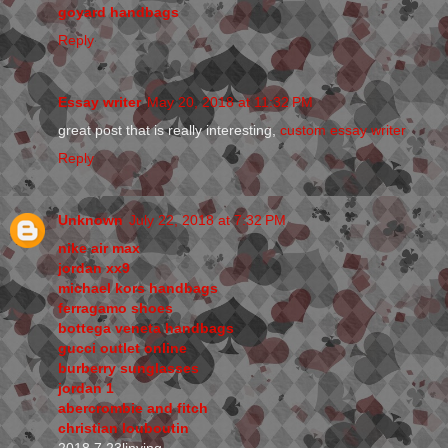
goyard handbags
Reply
Essay writer
May 20, 2018 at 11:32 PM
great post that is really interesting,
custom essay writer
Reply
Unknown
July 22, 2018 at 7:32 PM
nike air max
jordan xx9
michael kors handbags
ferragamo shoes
bottega veneta handbags
gucci outlet online
burberry sunglasses
jordan 1
abercrombie and fitch
christian louboutin