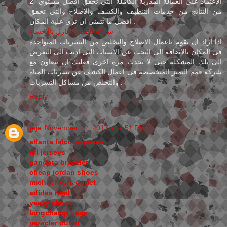
2- الاعتماد على العمالة المدربة الكاملة التى تحقق افضل مستوى
من النتائج من خدمات التنظيف والكشف والاصلاح والتى تحقق
افضل ما تتمنى ان ترى علية المكان .
شركة تنظيف منازل بالاحساء
اذا اراد ان تقوم باعمال الاصلاح والتخلص من التسربات المتواجدة
فى المكان بالاضافة الى البحث عن الاسباب التى ادتت الى التعرض
الى تلك المشكلة حتى لا تحدث مرة اخرى فعليك ان تتعاون مع
شركة قمم التميز المتخصصة فى اعمال الكشف عن تسربات المياه
والتخلص من مشاكل التسربات .
Reply
jeje
November 22, 2017 at 7:51 PM
atlanta falcons jersey
nfl jerseys
pandora bracelet
cheap jordan shoes
michael kors outlet
adidas nmd
yeezy shoes
longchamp bags
moncler outlet