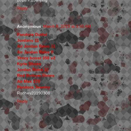
2018.7.23linying
Reply
Anonymous
March 8, 2019 at 3:50 AM
Pandora Outlet
Jordans 11
Air Jordan Retro 11
Air Jordan Retro 9
Yeezy boost 350 v2
Kyrie Shoes
Jordan Retro 11
Red Bottom Shoes
Air Max 270
Pandora Jewelry
Rodney20190308
Reply