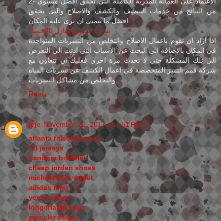
2- الاعتماد على العمالة المدربة الكاملة التى تحقق افضل مستوى
من النتائج من خدمات التنظيف والكشف والاصلاح والتى تحقق
افضل ما تتمنى ان ترى علية المكان .
شركة تنظيف منازل بالاحساء
اذا اراد ان تقوم باعمال الاصلاح والتخلص من التسربات المتواجدة
فى المكان بالاضافة الى البحث عن الاسباب التى ادتت الى التعرض
الى تلك المشكلة حتى لا تحدث مرة اخرى فعليك ان تتعاون مع
شركة قمم التميز المتخصصة فى اعمال الكشف عن تسربات المياه
والتخلص من مشاكل التسربات .
Reply
jeje
November 22, 2017 at 7:51 PM
atlanta falcons jersey
nfl jerseys
pandora bracelet
cheap jordan shoes
michael kors outlet
adidas nmd
yeezy shoes
longchamp bags
moncler outlet