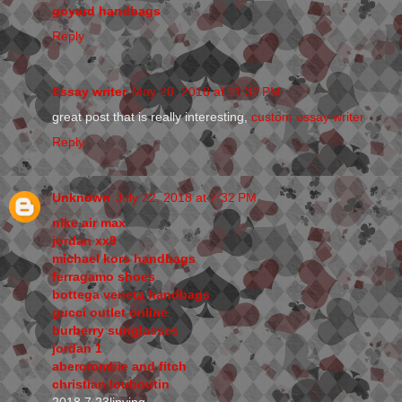
goyard handbags
Reply
Essay writer
May 20, 2018 at 11:32 PM
great post that is really interesting,
custom essay writer
Reply
Unknown
July 22, 2018 at 7:32 PM
nike air max
jordan xx9
michael kors handbags
ferragamo shoes
bottega veneta handbags
gucci outlet online
burberry sunglasses
jordan 1
abercrombie and fitch
christian louboutin