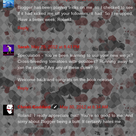
Blogger has been playing tricks on me, so I checked to see
if it had kicked me off your followers. It had. So I re-upped.
Have a better week, Roland
Reply
Sarah
May 29, 2012 at 8:43 PM
Speculation - You've been learning to use your new wings?
Cross-breeding tomatoes with potatoes? Running away to
join the circue? Are any of these close? :p
Welcome back and congrats on the book release!
Reply
Christi Goddard
May 30, 2012 at 6:34 AM
Roland: I really appreciate that! You're so good to me. And
sorry about Blogger being a butt. It certainly hates me.