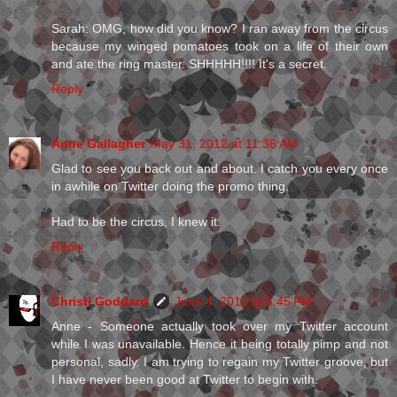
Sarah: OMG, how did you know? I ran away from the circus
because my winged pomatoes took on a life of their own
and ate the ring master. SHHHHH!!!! It's a secret.
Reply
Anne Gallagher
May 31, 2012 at 11:36 AM
Glad to see you back out and about. I catch you every once
in awhile on Twitter doing the promo thing.
Had to be the circus, I knew it.
Reply
Christi Goddard
June 4, 2012 at 6:45 PM
Anne - Someone actually took over my Twitter account
while I was unavailable. Hence it being totally pimp and not
personal, sadly. I am trying to regain my Twitter groove, but
I have never been good at Twitter to begin with.