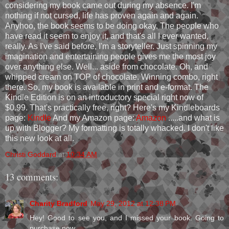
considering my book came out during my absence. I'm
nothing if not cursed, life has proven again and again.
Anyhoo, the book seems to be doing okay. The people who
have read it seem to enjoy it, and that's all I ever wanted,
really. As I've said before, I'm a storyteller. Just spinning my
imagination and entertaining people gives me the most joy
over anything else. Well... aside from chocolate. Oh, and
whipped cream on TOP of chocolate. Winning combo, right
there. So, my book is available in print and e-format. The
Kindle Edition is on an introductory special right now of
$0.99. That's practically free, right? Here's my Kindleboards
page:
Kindle
And my Amazon page:
Amazon
.....and what is
up with Blogger? My formatting is totally whacked. I don't like
this new look at all.
Christi Goddard
at
10:34 AM
13 comments:
Charity Bradford
May 29, 2012 at 12:38 PM
Hey! Good to see you, and I missed your book. Going to
purchase now.