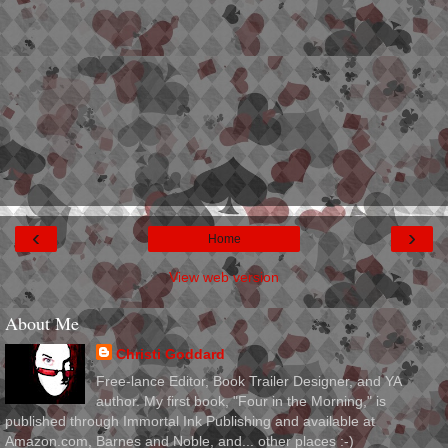
‹
›
Home
View web version
About Me
Christi Goddard
Free-lance Editor, Book Trailer Designer, and YA
author. My first book, "Four in the Morning," is
published through Immortal Ink Publishing and available at
Amazon.com, Barnes and Noble, and... other places :-)