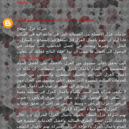
Reply
قمم التميز
September 20, 2017 at 8:56 AM
شركة عزل اسطح
خدمات عزل الاسطح من الخدمات التى فى حاجة الية فى المكان
فاذا اراد ان تقوم باعمال العزل لاى اسطح فى المصانع – المنازل –
الفلل ... وغيرها وتبحث عن افضل الخدمات التى تساعد فى
الوصول الى افضل ما تتمنى ان ترى علية النتائج فعليك ان تتعاون
مع
شركة عزل اسطح بالاحساء
التى تحقق اعلى مستوى من العزل بالاعتماد على افضل المواد
المخصصة فى القيام باعمال العزل والتى استطاعت ان تتاكد ان
اعمال العزل التى تتم بالخيش المقطرن والسيلتون من افضل
الخدمات المثالية المميزة التى تحقق اعلى مستوى من العزل دون
ان يؤدى الى ظهور اى عيب فى اعمال العزل .
لا تكتفى شركة قمم التميز بالقيام باعمال العزل فى منطقة معينة
بل تسعى الى الوصول الى اى مكان فى شرق الرياض – جنوب
الرياض – غرب الرياض – وسط الرياض من اجل ان تحقق خدمات
العزل لجميع عملاء الشركة الكرام .
شركة عزل فوم بالاحساء
تهتم شركة عزل اسطح بالقيام باعمال العزل الحرارى من خلال
الاعتماد على افضل الطرق المثالية وافضل الخدمات المميزة فى
القيام باعمال العزل بالاضافة الى ان الشركة تهتم باعمال الكشف