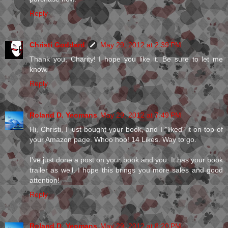
Reply
Christi Goddard
May 29, 2012 at 2:39 PM
Thank you, Charity! I hope you like it. Be sure to let me
know.
Reply
Roland D. Yeomans
May 29, 2012 at 7:49 PM
Hi, Christi, I just bought your book, and I "liked" it on top of
your Amazon page. Whoo hoo! 14 Likes. Way to go.
I've just done a post on your book and you. It has your book
trailer as well. I hope this brings you more sales and good
attention!
Reply
Roland D. Yeomans
May 29, 2012 at 8:20 PM