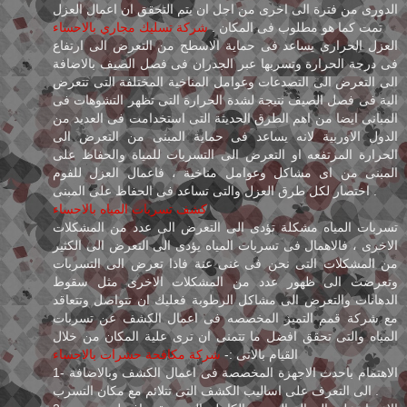
الدورى من فترة الى اخرى من اجل ان يتم التحقق ان اعمال العزل
تمت كما هو مطلوب فى المكان .
شركة تسليك مجاري بالاحساء
العزل الحرارى يساعد فى حماية الاسطح من التعرض الى ارتفاع
فى درجة الحرارة وتسربها عبر الجدران فى فصل الصيف بالاضافة
الى التعرض الى التصدعات وعوامل المناخية المختلفة التى تتعرض
الية فى فصل الصيف نتيجة لشدة الحرارة التى تظهر التشوهات فى
المبانى ايضا من اهم الطرق الحديثة التى استخدامت فى العديد من
الدول الاوربية لانه يساعد فى حماية المبنى من التعرض الى
الحرارة المرتفعه او التعرض الى التسربات للمياة والحفاظ على
المبنى من اى مشاكل وعوامل مناخية ، فاعمال العزل للفوم
اختصار لكل طرق العزل والتى تساعد فى الحفاظ على المبنى .
كشف تسربات المياه بالاحساء
تسربات المياه مشكلة تؤدى الى التعرض الى عدد من المشكلات
الاخرى ، فالاهمال فى تسربات المياه يؤدى الى التعرض الى الكثير
من المشكلات التى نحن فى غنى عنة فاذا تعرض الى التسربات
وتعرضت الى ظهور عدد من المشكلات الاخرى مثل سقوط
الدهانات والتعرض الى مشاكل الرطوبة فعليك ان تتواصل وتتعاقد
مع شركة قمم التميز المخصصه فى اعمال الكشف عن تسربات
المياه والتى تحقق افضل ما تتمنى ان ترى علية المكان من خلال
القيام بالاتى :-
شركة مكافحة حشرات بالاحساء
1- الاهتمام باحدث الاجهزة المخصصة فى اعمال الكشف وبالاضافة
الى التعرف على اساليب الكشف التى تتلائم مع مكان التسرب .