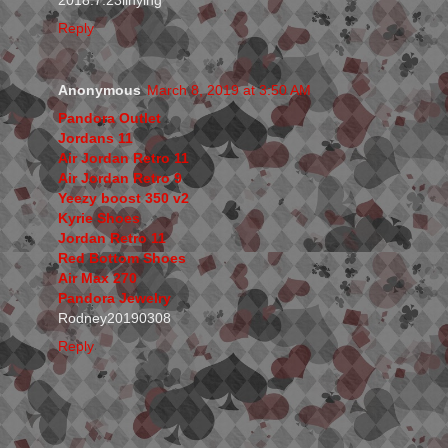
2018.7.23linying
Reply
Anonymous
March 8, 2019 at 3:50 AM
Pandora Outlet
Jordans 11
Air Jordan Retro 11
Air Jordan Retro 9
Yeezy boost 350 v2
Kyrie Shoes
Jordan Retro 11
Red Bottom Shoes
Air Max 270
Pandora Jewelry
Rodney20190308
Reply