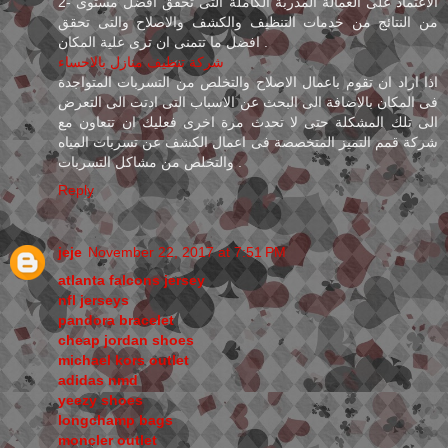
2- الاعتماد على العمالة المدربة الكاملة التى تحقق افضل مستوى
من النتائج من خدمات التنظيف والكشف والاصلاح والتى تحقق
افضل ما تتمنى ان ترى علية المكان .
شركة تنظيف منازل بالاحساء
اذا اراد ان تقوم باعمال الاصلاح والتخلص من التسربات المتواجدة
فى المكان بالاضافة الى البحث عن الاسباب التى ادتت الى التعرض
الى تلك المشكلة حتى لا تحدث مرة اخرى فعليك ان تتعاون مع
شركة قمم التميز المتخصصة فى اعمال الكشف عن تسربات المياه
والتخلص من مشاكل التسربات .
Reply
jeje
November 22, 2017 at 7:51 PM
atlanta falcons jersey
nfl jerseys
pandora bracelet
cheap jordan shoes
michael kors outlet
adidas nmd
yeezy shoes
longchamp bags
moncler outlet