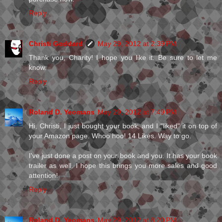
Reply
Christi Goddard
May 29, 2012 at 2:39 PM
Thank you, Charity! I hope you like it. Be sure to let me
know.
Reply
Roland D. Yeomans
May 29, 2012 at 7:49 PM
Hi, Christi, I just bought your book, and I "liked" it on top of
your Amazon page. Whoo hoo! 14 Likes. Way to go.
I've just done a post on your book and you. It has your book
trailer as well. I hope this brings you more sales and good
attention!
Reply
Roland D. Yeomans
May 29, 2012 at 8:20 PM