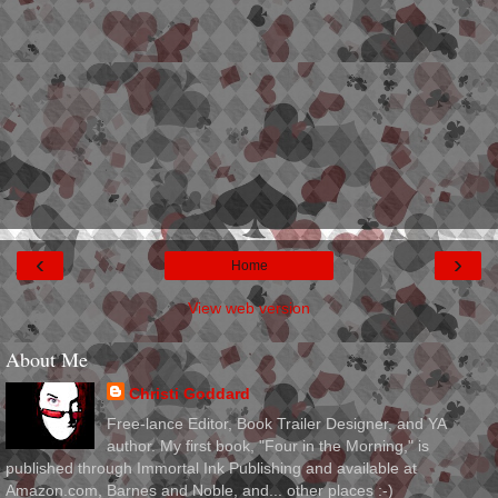
‹
›
Home
View web version
About Me
Christi Goddard
Free-lance Editor, Book Trailer Designer, and YA
author. My first book, "Four in the Morning," is
published through Immortal Ink Publishing and available at
Amazon.com, Barnes and Noble, and... other places :-)