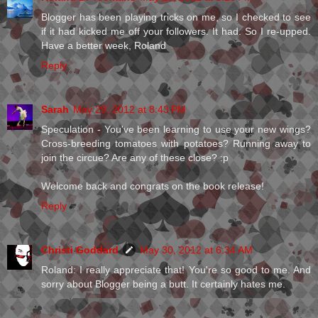
Blogger has been playing tricks on me, so I checked to see
if it had kicked me off your followers. It had. So I re-upped.
Have a better week, Roland
Reply
Sarah
May 29, 2012 at 8:43 PM
Speculation - You've been learning to use your new wings?
Cross-breeding tomatoes with potatoes? Running away to
join the circue? Are any of these close? :p
Welcome back and congrats on the book release!
Reply
Christi Goddard
May 30, 2012 at 6:34 AM
Roland: I really appreciate that! You're so good to me. And
sorry about Blogger being a butt. It certainly hates me.