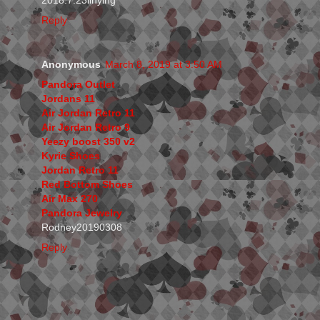
2018.7.23linying
Reply
Anonymous
March 8, 2019 at 3:50 AM
Pandora Outlet
Jordans 11
Air Jordan Retro 11
Air Jordan Retro 9
Yeezy boost 350 v2
Kyrie Shoes
Jordan Retro 11
Red Bottom Shoes
Air Max 270
Pandora Jewelry
Rodney20190308
Reply