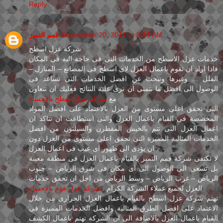
Reply
قمم التميز
September 20, 2017 at 8:56 AM
شركة عزل اسطح
خدمات عزل الاسطح من الخدمات التى فى حاجة الية فى المكان
فاذا اراد ان تقوم باعمال العزل لاى اسطح فى المصانع – المنازل –
الفلل ... وغيرها وتبحث عن افضل الخدمات التى تساعد فى
الوصول الى افضل ما تتمنى ان ترى علية النتائج فعليك ان تتعاون
مع
شركة عزل اسطح بالاحساء
التى تحقق اعلى مستوى من العزل بالاعتماد على افضل المواد
المخصصة فى القيام باعمال العزل والتى استطاعت ان تتاكد ان
اعمال العزل التى تتم بالخيش المقطرن والسيلتون من افضل
الخدمات المثالية المميزة التى تحقق اعلى مستوى من العزل دون
ان يؤدى الى ظهور اى عيب فى اعمال العزل .
لا تكتفى شركة قمم التميز بالقيام باعمال العزل فى منطقة معينة
بل تسعى الى الوصول الى اى مكان فى شرق الرياض – جنوب
الرياض – غرب الرياض – وسط الرياض من اجل ان تحقق خدمات
العزل لجميع عملاء الشركة الكرام .
شركة عزل فوم بالاحساء
تهتم شركة عزل اسطح بالقيام باعمال العزل الحرارى من خلال
الاعتماد على افضل الطرق المثالية وافضل الخدمات المميزة فى
القيام باعمال العزل بالاضافة الى ان الشركة تهتم باعمال الكشف