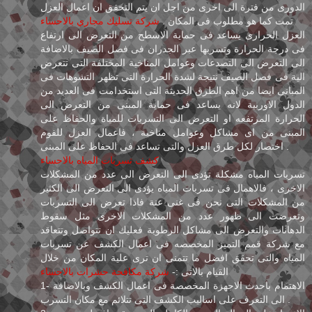
الدورى من فترة الى اخرى من اجل ان يتم التحقق ان اعمال العزل
تمت كما هو مطلوب فى المكان .
شركة تسليك مجاري بالاحساء
العزل الحرارى يساعد فى حماية الاسطح من التعرض الى ارتفاع
فى درجة الحرارة وتسربها عبر الجدران فى فصل الصيف بالاضافة
الى التعرض الى التصدعات وعوامل المناخية المختلفة التى تتعرض
الية فى فصل الصيف نتيجة لشدة الحرارة التى تظهر التشوهات فى
المبانى ايضا من اهم الطرق الحديثة التى استخدامت فى العديد من
الدول الاوربية لانه يساعد فى حماية المبنى من التعرض الى
الحرارة المرتفعه او التعرض الى التسربات للمياة والحفاظ على
المبنى من اى مشاكل وعوامل مناخية ، فاعمال العزل للفوم
اختصار لكل طرق العزل والتى تساعد فى الحفاظ على المبنى .
كشف تسربات المياه بالاحساء
تسربات المياه مشكلة تؤدى الى التعرض الى عدد من المشكلات
الاخرى ، فالاهمال فى تسربات المياه يؤدى الى التعرض الى الكثير
من المشكلات التى نحن فى غنى عنة فاذا تعرض الى التسربات
وتعرضت الى ظهور عدد من المشكلات الاخرى مثل سقوط
الدهانات والتعرض الى مشاكل الرطوبة فعليك ان تتواصل وتتعاقد
مع شركة قمم التميز المخصصه فى اعمال الكشف عن تسربات
المياه والتى تحقق افضل ما تتمنى ان ترى علية المكان من خلال
القيام بالاتى :-
شركة مكافحة حشرات بالاحساء
1- الاهتمام باحدث الاجهزة المخصصة فى اعمال الكشف وبالاضافة
الى التعرف على اساليب الكشف التى تتلائم مع مكان التسرب .