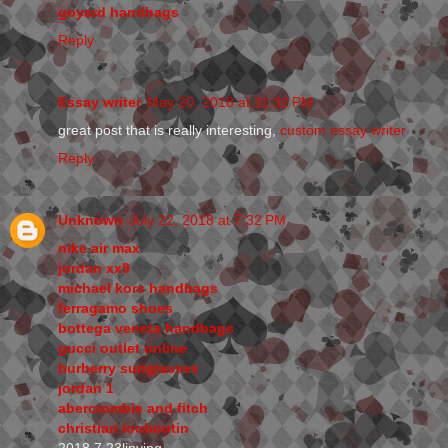
goyard handbags
Reply
Essay writer
May 20, 2018 at 11:32 PM
great post that is really interesting,
custom essay writer
Reply
Unknown
July 22, 2018 at 7:32 PM
nike air max
jordan xx9
michael kors handbags
ferragamo shoes
bottega veneta handbags
gucci outlet online
burberry sunglasses
jordan 1
abercrombie and fitch
christian louboutin