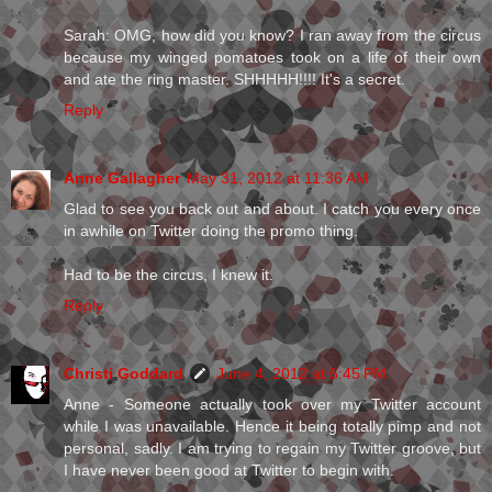
Sarah: OMG, how did you know? I ran away from the circus
because my winged pomatoes took on a life of their own
and ate the ring master. SHHHHH!!!! It's a secret.
Reply
Anne Gallagher
May 31, 2012 at 11:36 AM
Glad to see you back out and about. I catch you every once
in awhile on Twitter doing the promo thing.
Had to be the circus, I knew it.
Reply
Christi Goddard
June 4, 2012 at 6:45 PM
Anne - Someone actually took over my Twitter account
while I was unavailable. Hence it being totally pimp and not
personal, sadly. I am trying to regain my Twitter groove, but
I have never been good at Twitter to begin with.