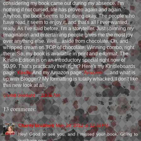
considering my book came out during my absence. I'm
nothing if not cursed, life has proven again and again.
Anyhoo, the book seems to be doing okay. The people who
have read it seem to enjoy it, and that's all I ever wanted,
really. As I've said before, I'm a storyteller. Just spinning my
imagination and entertaining people gives me the most joy
over anything else. Well... aside from chocolate. Oh, and
whipped cream on TOP of chocolate. Winning combo, right
there. So, my book is available in print and e-format. The
Kindle Edition is on an introductory special right now of
$0.99. That's practically free, right? Here's my Kindleboards
page:
Kindle
And my Amazon page:
Amazon
.....and what is
up with Blogger? My formatting is totally whacked. I don't like
this new look at all.
Christi Goddard
at
10:34 AM
13 comments:
Charity Bradford
May 29, 2012 at 12:38 PM
Hey! Good to see you, and I missed your book. Going to
purchase now.