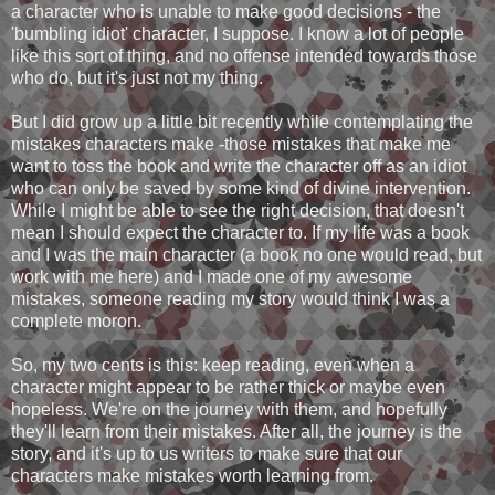
a character who is unable to make good decisions - the
'bumbling idiot' character, I suppose. I know a lot of people
like this sort of thing, and no offense intended towards those
who do, but it's just not my thing.
But I did grow up a little bit recently while contemplating the
mistakes characters make -those mistakes that make me
want to toss the book and write the character off as an idiot
who can only be saved by some kind of divine intervention.
While I might be able to see the right decision, that doesn't
mean I should expect the character to. If my life was a book
and I was the main character (a book no one would read, but
work with me here) and I made one of my awesome
mistakes, someone reading my story would think I was a
complete moron.
So, my two cents is this: keep reading, even when a
character might appear to be rather thick or maybe even
hopeless. We're on the journey with them, and hopefully
they'll learn from their mistakes. After all, the journey is the
story, and it's up to us writers to make sure that our
characters make mistakes worth learning from.