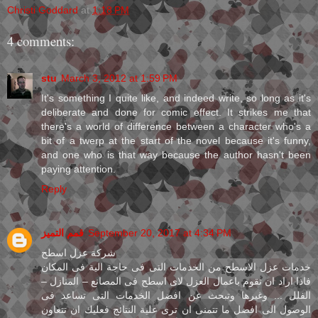
Christi Goddard
at
1:18 PM
4 comments:
stu
March 3, 2012 at 1:59 PM
It's something I quite like, and indeed write, so long as it's
deliberate and done for comic effect. It strikes me that
there's a world of difference between a character who's a
bit of a twerp at the start of the novel because it's funny,
and one who is that way because the author hasn't been
paying attention.
Reply
قمم التميز
September 20, 2017 at 4:34 PM
شركة عزل اسطح
خدمات عزل الاسطح من الخدمات التى فى حاجة الية فى المكان
فاذا اراد ان تقوم باعمال العزل لاى اسطح فى المصانع – المنازل –
الفلل ... وغيرها وتبحث عن افضل الخدمات التى تساعد فى
الوصول الى افضل ما تتمنى ان ترى علية النتائج فعليك ان تتعاون