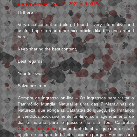
parque das aves
April 7, 2022 at 9:09 PM
Hi there
Very nice content and blog, I found it very informative and
useful, hope to read more nice articles like this one around
here,
Keep sharing the best content,
Best regards!
Your follower
Salvatore from:
Compra de Ingresso on-line – Os ingressos para visitar o
Patrimônio Mundial Natural e uma das 7 Maravilhas da
Natureza, que abriga as Cataratas do Iguaçu, são limitados
e vendidos exclusivamente on-line, com agendamento de
dia e horário para o passeio no site Tour Cataratas
Cataratas do Iguaçu
É importante lembrar que não existe a
opção de compra de bilhete físico no parque. É necessário