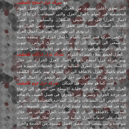
مع
شركة عزل اسطح بالقطيف
التى تحقق اعلى مستوى من العزل بالاعتماد على افضل المواد
المخصصة فى القيام باعمال العزل والتى استطاعت ان تتاكد ان
اعمال العزل التى تتم بالخيش المقطرن والسيلتون من افضل
الخدمات المثالية المميزة التى تحقق اعلى مستوى من العزل دون
ان يؤدى الى ظهور اى عيب فى اعمال العزل .
لا تكتفى شركة قمم التميز بالقيام باعمال العزل فى منطقة معينة
بل تسعى الى الوصول الى اى مكان فى شرق الرياض – جنوب
الرياض – غرب الرياض – وسط الرياض من اجل ان تحقق خدمات
العزل لجميع عملاء الشركة الكرام .
شركة عزل خزانات بالقطيف
تهتم شركة عزل اسطح بالقيام باعمال العزل الحرارى من خلال
الاعتماد على افضل الطرق المثالية وافضل الخدمات المميزة فى
القيام باعمال العزل بالاضافة الى ان الشركة تهتم باعمال الكشف
الدورى من فترة الى اخرى من اجل ان يتم التحقق ان اعمال العزل
تمت كما هو مطلوب فى المكان .
شركة عزل فوم بالقطيف
العزل الحرارى يساعد فى حماية الاسطح من التعرض الى ارتفاع
فى درجة الحرارة وتسربها عبر الجدران فى فصل الصيف بالاضافة
الى التعرض الى التصدعات وعوامل المناخية المختلفة التى تتعرض
الية فى فصل الصيف نتيجة لشدة الحرارة التى تظهر التشوهات فى
المبانى ، بالاضافة الى ان لدينا خدمات العزل المائى من خلال
الاعتماد على خدمات العزل المائية التى تتم من خلال افضل خدمات
متواجدة والتى تسعى الى تحقيق افضل مستوى من الخدمة والعزل