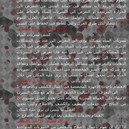
بالفوم ايضا من اهم الطرق الحديثة التى استخدامت فى العديد من
الدول الاوربية لانه يساعد فى حماية المبنى من التعرض الى
الحرارة المرتفعه او التعرض الى التسربات للمياة والحفاظ على
المبنى من اى مشاكل وعوامل مناخية ، فاعمال العزل للفوم
اختصار لكل طرق العزل والتى تساعد فى الحفاظ على المبنى .
شركة جلي بلاط رخام بالقطيف
كشف تسربات المياه
تسربات المياه مشكلة تؤدى الى التعرض الى عدد من المشكلات
الاخرى ، فالاهمال فى تسربات المياه يؤدى الى التعرض الى الكثير
من المشكلات التى نحن فى غنى عنة فاذا تعرض الى التسربات
وتعرضت الى ظهور عدد من المشكلات الاخرى مثل سقوط
الدهانات والتعرض الى مشاكل الرطوبة فعليك ان تتواصل وتتعاقد
مع شركة قمم التميز المخصصه فى اعمال الكشف عن تسربات
المياه والتى تحقق افضل ما تتمنى ان ترى علية المكان من خلال
القيام بالاتى :-
شركة تسليك مجاري بالقطيف
1- الاهتمام باحدث الاجهزة المخصصة فى اعمال الكشف وبالاضافة
الى التعرف على اساليب الكشف التى تتلائم مع مكان التسرب .
2- الاعتماد على العمالة المدربة الكاملة التى تحقق افضل مستوى
من النتائج من خدمات التنظيف والكشف والاصلاح والتى تحقق
افضل ما تتمنى ان ترى علية المكان .
3- الاهتمام بخدمات التنظيف بعد ان تتم اعمال الاصلاح .
شركة تنظيف خزانات بالقطيف
اذا اراد ان تقوم باعمال الاصلاح والتخلص من التسربات المتواجدة