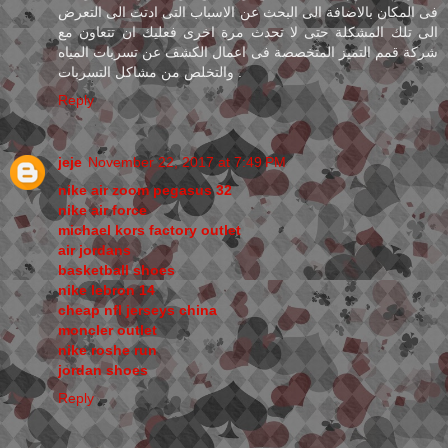
فى المكان بالاضافة الى البحث عن الاسباب التى ادتت الى التعرض
الى تلك المشكلة حتى لا تحدث مرة اخرى فعليك ان تتعاون مع
شركة قمم التميز المتخصصة فى اعمال الكشف عن تسربات المياه
والتخلص من مشاكل التسربات .
Reply
jeje
November 22, 2017 at 7:49 PM
nike air zoom pegasus 32
nike air force
michael kors factory outlet
air jordans
basketball shoes
nike lebron 14
cheap nfl jerseys china
moncler outlet
nike roshe run
jordan shoes
Reply